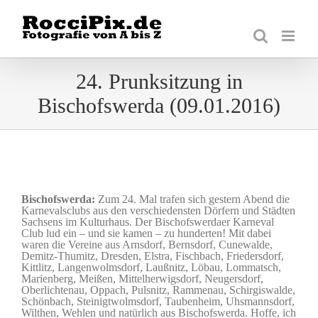
Zum
Inhalt
springen
24. Prunksitzung in
Bischofswerda (09.01.2016)
Bischofswerda:
Zum 24. Mal trafen sich gestern Abend die
Karnevalsclubs aus den verschiedensten Dörfern und Städten
Sachsens im Kulturhaus. Der Bischofswerdaer Karneval
Club lud ein – und sie kamen – zu hunderten! Mit dabei
waren die Vereine aus Arnsdorf, Bernsdorf, Cunewalde,
Demitz-Thumitz, Dresden, Elstra, Fischbach, Friedersdorf,
Kittlitz, Langenwolmsdorf, Laußnitz, Löbau, Lommatsch,
Marienberg, Meißen, Mittelherwigsdorf, Neugersdorf,
Oberlichtenau, Oppach, Pulsnitz, Rammenau, Schirgiswalde,
Schönbach, Steinigtwolmsdorf, Taubenheim, Uhsmannsdorf,
Wilthen, Wehlen und natürlich aus Bischofswerda. Hoffe, ich